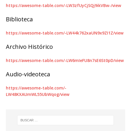
https://awesome-table.com/-LW3zfUyCjSQj9ikVBw-/view
Biblioteca
https://awesome-table.com/-LW44k762xaUN9x9ZI1Z/view
Archivo Histórico
https://awesome-table.com/-LW6mIeFU8n7sE6St0pD/view
Audio-videoteca
https://awesome-table.com/-
LW48KXAUmWL55UbWqog/view