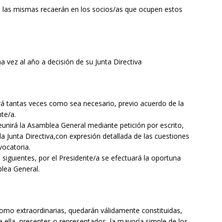
e las mismas recaerán en los socios/as que ocupen estos
a vez al año a decisión de su Junta Directiva
rá tantas veces como sea necesario, previo acuerdo de la
nte/a.
eunirá la Asamblea General mediante petición por escrito,
 la Junta Directiva,con expresión detallada de las cuestiones
nvocatoria.
s siguientes, por el Presidente/a se efectuará la oportuna
blea General.
omo extraordinarias, quedarán válidamente constituidas,
 ella, presentes o representados, la mayoría simple de los