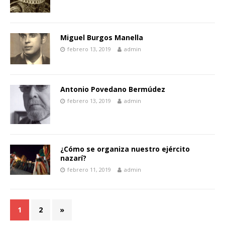
Miguel Burgos Manella
febrero 13, 2019
admin
Antonio Povedano Bermúdez
febrero 13, 2019
admin
¿Cómo se organiza nuestro ejército
nazarí?
febrero 11, 2019
admin
1
2
»