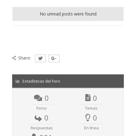
No unread posts were found
Share:
Estadísticas del Foro
0
0
Foros
Temas
0
0
Respuestas
En línea