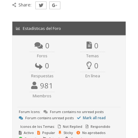
Share:
Estadísticas del Foro
0
0
Foros
Temas
0
0
Respuestas
En línea
981
Miembros
Forum Icons:
Forum contains no unread posts
Mark all read
Forum contains unread posts
Iconos de los Temas:
Not Replied
Respondido
Activo
Popular
Sticky
No aprobados