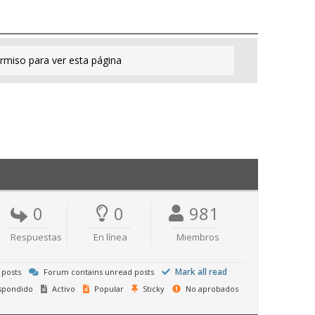
rmiso para ver esta página
0
0
981
Respuestas
En línea
Miembros
Mark all read
 posts
Forum contains unread posts
spondido
Activo
Popular
Sticky
No aprobados