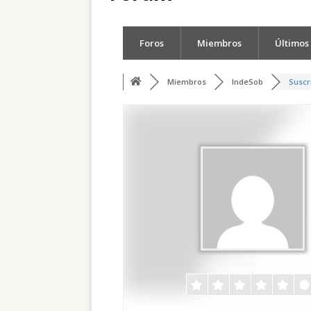
Foros
Miembros
Últimos
Miembros
IndeSob
Suscr