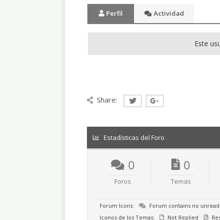
Perfil
Actividad
Este usu
Share:
Estadísticas del Foro
0
0
Foros
Temas
Forum Icons:
Forum contains no unread
Iconos de los Temas:
Not Replied
Re