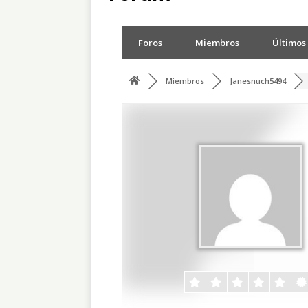
Foros
Miembros
Últimos
Miembros
Janesnuch5494