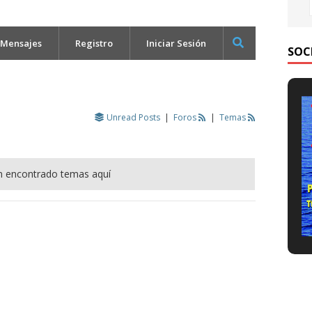
 Mensajes
Registro
Iniciar Sesión
SOC
Unread Posts
|
Foros
|
Temas
n encontrado temas aquí