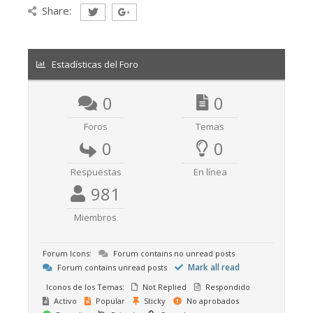
Share:
Estadísticas del Foro
0
0
Foros
Temas
0
0
Respuestas
En línea
981
Miembros
Forum Icons:
Forum contains no unread posts
Mark all read
Forum contains unread posts
Iconos de los Temas:
Not Replied
Respondido
Activo
Popular
Sticky
No aprobados