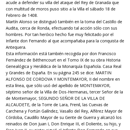
acude a defender su villa del ataque del Rey de Granada que
con multitud de moros puso sitio a la Villa el sábado 18 de
Febrero de 1408.
Martín Alonso se distinguió también en la toma del Castillo de
Audita, cerca de Ronda, efectuando tal acción sólo con sus
hombres. Por tan heróico hecho fue muy felicitado por el
Infante don Fernando al que acompañaba para la conquista de
Antequera.
Esta información está también recogida por don Francisco
Fernández de Béthencourt en el Tomo IX de su obra Historia
Genealógica y Heráldica de la Monarquía Española. Casa Real
y Grandes de España. En su página 245 se dice: MARTIN
ALFONSO DE CORDOVA Y MONTEMAYOR, II del nombre en
esta línea, que sólo usó del apellido de MONTEMAYOR,
séptimo señor de la Villa de Dos-Hermanas, tercer Señor de la
de Montemayor, SEGUNDO SEÑOR DE LA VILLA DE
ALCAUDETE, de la Torre de Lara, Frenil, las Cuevas de
Carchena y Fortún Galíndez, Vasallo del Rey, Alférez Mayor de
Córdoba, Caudillo Mayor de su Gente de Guerra y alcanzó los
reinados de Don Juan I, Don Enrique III, el Doliente, su hijo, y