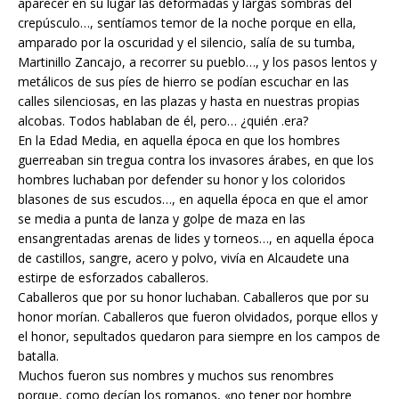
aparecer en su lugar las deformadas y largas sombras del
crepúsculo…, sentíamos temor de la noche porque en ella,
amparado por la oscuridad y el silencio, salía de su tumba,
Martinillo Zancajo, a recorrer su pueblo…, y los pasos lentos y
metálicos de sus píes de hierro se podían escuchar en las
calles silenciosas, en las plazas y hasta en nuestras propias
alcobas. Todos hablaban de él, pero… ¿quién .era?
En la Edad Media, en aquella época en que los hombres
guerreaban sin tregua contra los invasores árabes, en que los
hombres luchaban por defender su honor y los coloridos
blasones de sus escudos…, en aquella época en que el amor
se media a punta de lanza y golpe de maza en las
ensangrentadas arenas de lides y torneos…, en aquella época
de castillos, sangre, acero y polvo, vivía en Alcaudete una
estirpe de esforzados caballeros.
Caballeros que por su honor luchaban. Caballeros que por su
honor morían. Caballeros que fueron olvidados, porque ellos y
el honor, sepultados quedaron para siempre en los campos de
batalla.
Muchos fueron sus nombres y muchos sus renombres
porque, como decían los romanos, «no tener por hombre