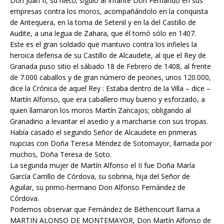
Don Juan II, su nieto; siguió al Infante Don Fernando en sus
empresas contra los moros, acompañándolo en la conquista
de Antequera, en la toma de Setenil y en la del Castillo de
Audite, a una legua de Zahara, que él tomó sólo en 1407.
Este es el gran soldado que mantuvo contra los infieles la
heroica defensa de su Castillo de Alcaudete, al que el Rey de
Granada puso sitio el sábado 18 de Febrero de 1408, al frente
de 7.000 caballos y de gran número de peones, unos 120.000,
dice la Crónica de aquel Rey : Estaba dentro de la Villa – dice –
Martín Alfonso, que era caballero muy bueno y esforzado, a
quien llamaron los moros Martín Zancajos; obligando al
Granadino a levantar el asedio y a marcharse con sus tropas.
Había casado el segundo Señor de Alcaudete en primeras
nupcias con Doña Teresa Méndez de Sotomayor, llamada por
muchos, Doña Teresa de Soto.
La segunda mujer de Martín Alfonso el II fue Doña María
García Carrillo de Córdova, su sobrina, hija del Señor de
Aguilar, su primo-hermano Don Alfonso Fernández de
Córdova.
Podemos observar que Fernández de Béthencourt llama a
MARTIN ALONSO DE MONTEMAYOR, Don Martín Alfonso de