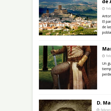
de 
feb
Anton
El pa
de la
pobla
Mar
feb
Un gu
tiemp
perdi
D. Ma
febrer