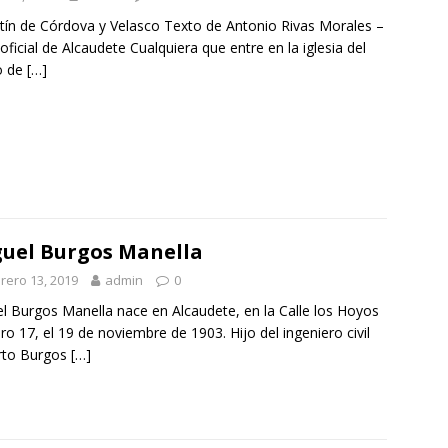
ín de Córdova y Velasco Texto de Antonio Rivas Morales –
oficial de Alcaudete Cualquiera que entre en la iglesia del
o de
[…]
uel Burgos Manella
rero 13, 2019
admin
0
l Burgos Manella nace en Alcaudete, en la Calle los Hoyos
o 17, el 19 de noviembre de 1903. Hijo del ingeniero civil
erto Burgos
[…]