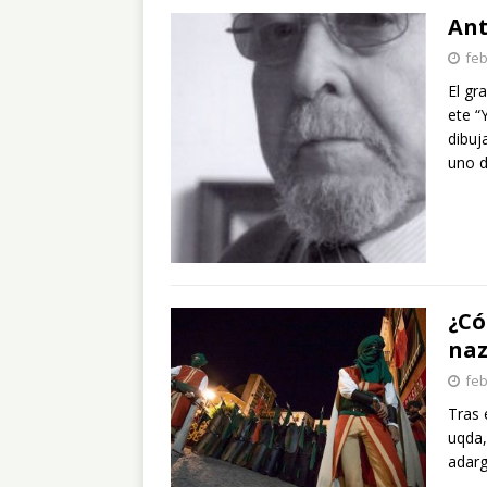
An
feb
El gr
ete “
dibuj
uno d
¿Có
naz
feb
Tras 
uqda,
adarg