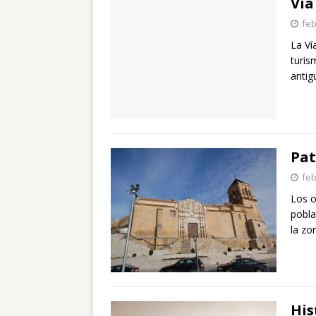
Vía
feb
La Ví
turis
antig
Pat
feb
Los o
pobla
la zo
His