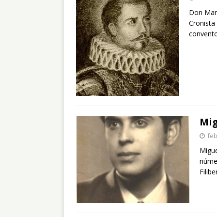
Don Mart
Cronista 
convent
Mig
feb
Migue
númer
Filib