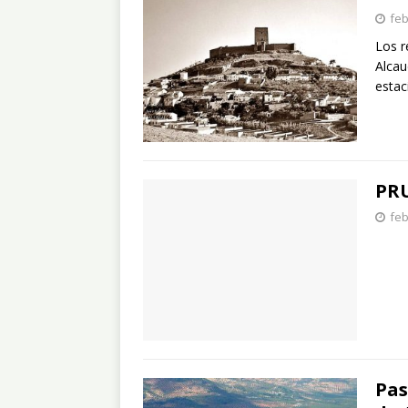
feb
Los r
Alcau
estac
PR
feb
Pas