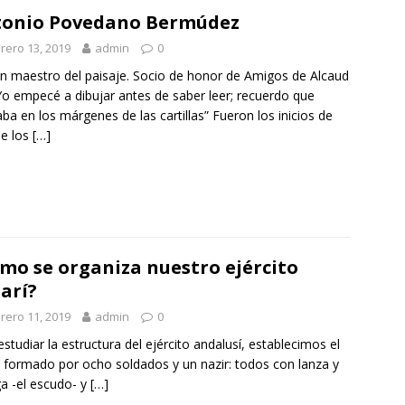
tonio Povedano Bermúdez
rero 13, 2019
admin
0
an maestro del paisaje. Socio de honor de Amigos de Alcaud
Yo empecé a dibujar antes de saber leer; recuerdo que
aba en los márgenes de las cartillas” Fueron los inicios de
e los
[…]
mo se organiza nuestro ejército
arí?
rero 11, 2019
admin
0
estudiar la estructura del ejército andalusí, establecimos el
 formado por ocho soldados y un nazir: todos con lanza y
a -el escudo- y
[…]