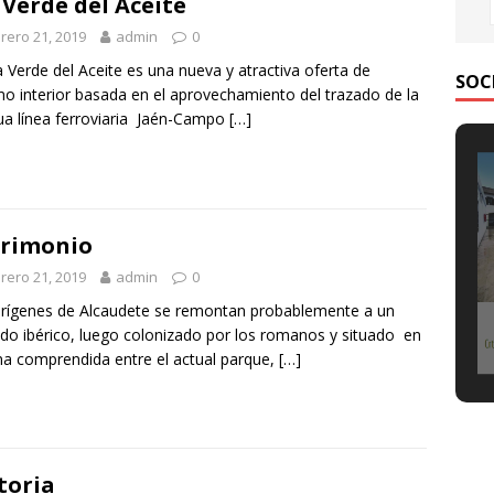
 Verde del Aceite
rero 21, 2019
admin
0
a Verde del Aceite es una nueva y atractiva oferta de
SOC
mo interior basada en el aprovechamiento del trazado de la
ua línea ferroviaria Jaén-Campo
[…]
rimonio
rero 21, 2019
admin
0
rígenes de Alcaudete se remontan probablemente a un
do ibérico, luego colonizado por los romanos y situado en
na comprendida entre el actual parque,
[…]
toria