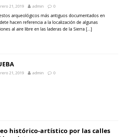
rero 21, 2019
admin
0
estos arqueológicos más antiguos documentados en
dete hacen referencia a la localización de algunas
iones al aire libre en las laderas de la Sierra
[…]
UEBA
rero 21, 2019
admin
0
eo histórico-artístico por las calles