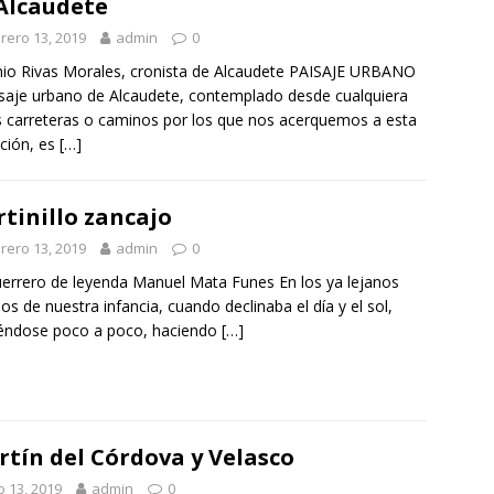
Alcaudete
rero 13, 2019
admin
0
io Rivas Morales, cronista de Alcaudete PAISAJE URBANO
isaje urbano de Alcaudete, contemplado desde cualquiera
s carreteras o caminos por los que nos acerquemos a esta
ción, es
[…]
tinillo zancajo
rero 13, 2019
admin
0
errero de leyenda Manuel Mata Funes En los ya lejanos
os de nuestra infancia, cuando declinaba el día y el sol,
éndose poco a poco, haciendo
[…]
rtín del Córdova y Velasco
o 13, 2019
admin
0